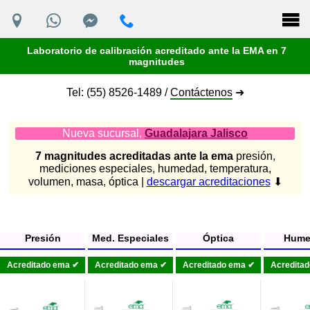
Laboratorio de calibración acreditado ante la EMA en 7
magnitudes
Tel: (55) 8526-1489 /
Contáctenos
➜
Nueva sucursal,
Guadalajara Jalisco
7 magnitudes acreditadas ante la ema
presión,
mediciones especiales, humedad, temperatura,
volumen, masa, óptica |
descargar acreditaciones
⬇
Presión
Med. Especiales
Óptica
Hume
Acreditado ema ✔
Acreditado ema ✔
Acreditado ema ✔
Acredita