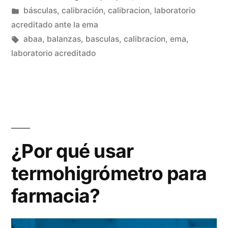
por
Publicada
básculas
,
calibración
,
calibracion
,
laboratorio
en
acreditado ante la ema
Etiquetas:
abaa
,
balanzas
,
basculas
,
calibracion
,
ema
,
laboratorio acreditado
¿Por qué usar
termohigrómetro para
farmacia?