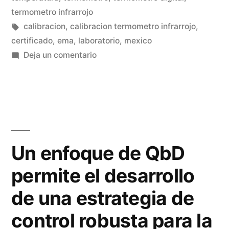
termometro infrarrojo
Etiquetas:
calibracion
,
calibracion termometro infrarrojo
,
certificado
,
ema
,
laboratorio
,
mexico
en
Deja un comentario
Mediciones
complicadas
en
temperatura
Un enfoque de QbD
permite el desarrollo
de una estrategia de
control robusta para la