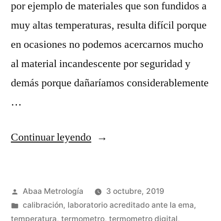
por ejemplo de materiales que son fundidos a
muy altas temperaturas, resulta difícil porque
en ocasiones no podemos acercarnos mucho
al material incandescente por seguridad y
demás porque dañaríamos considerablemente
…
“Mediciones
Continuar leyendo
complicadas
en
Publicado
Abaa Metrología
3 octubre, 2019
temperatura”
por
Publicada
calibración
,
laboratorio acreditado ante la ema
,
en
temperatura
,
termometro
,
termometro digital
,