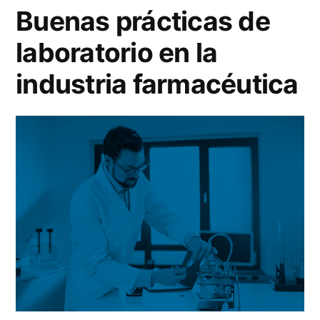
el
control
Buenas prácticas de
desarrollo
robusta
laboratorio en la
de
una
para
industria farmacéutica
estrategia
la
de
fabricación”
control
robusta
para
la
fabricación