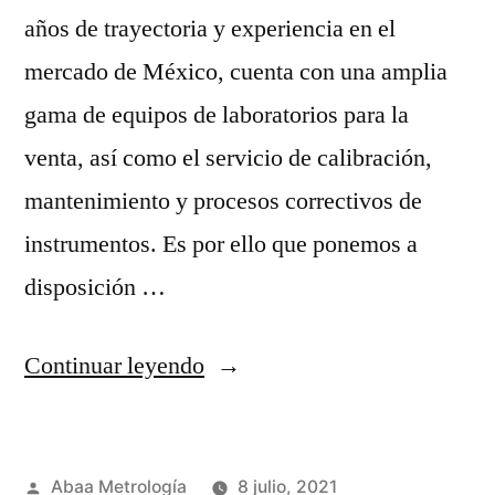
años de trayectoria y experiencia en el
mercado de México, cuenta con una amplia
gama de equipos de laboratorios para la
venta, así como el servicio de calibración,
mantenimiento y procesos correctivos de
instrumentos. Es por ello que ponemos a
disposición …
“Calibración
Continuar leyendo
de
básculas
Publicado
Abaa Metrología
8 julio, 2021
industriales”