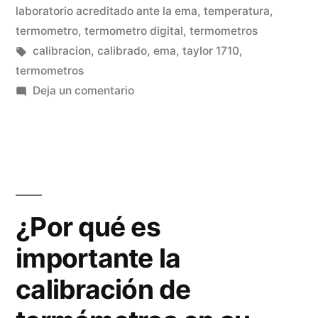
debo
en
laboratorio acreditado ante la ema
,
temperatura
,
de
termometro
,
termometro digital
,
termometros
Etiquetas:
calibracion
,
calibrado
,
ema
,
taylor 1710
,
usar?”
termometros
en
Deja un comentario
¿Qué
tipo
de
termómetro
debo
de
¿Por qué es
usar?
importante la
calibración de