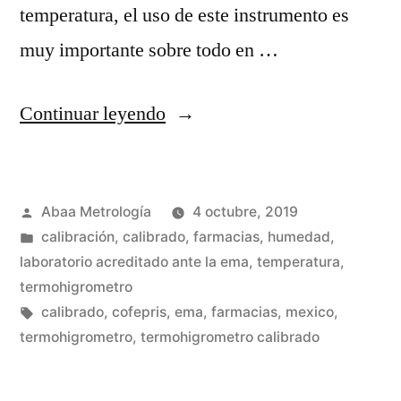
temperatura, el uso de este instrumento es
muy importante sobre todo en …
“Instrumentos
Continuar leyendo
de
medición
Publicado
Abaa Metrología
4 octubre, 2019
para
por
Publicada
calibración
,
calibrado
,
farmacias
,
humedad
,
farmacia
en
laboratorio acreditado ante la ema
,
temperatura
,
o
termohigrometro
Etiquetas:
calibrado
,
cofepris
,
ema
,
farmacias
,
mexico
,
almacén”
termohigrometro
,
termohigrometro calibrado