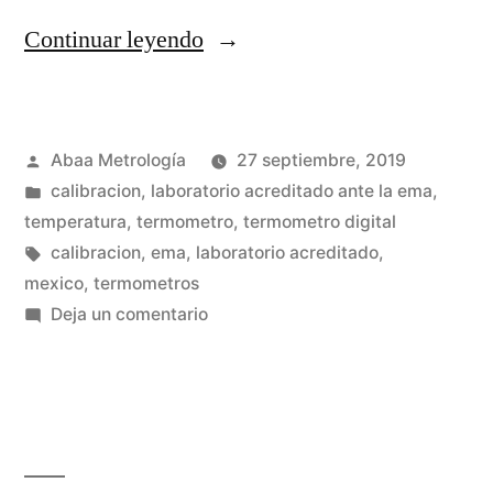
“Un
Continuar leyendo
enfoque
de
Publicado
Abaa Metrología
27 septiembre, 2019
QbD
por
Publicada
calibracion
,
laboratorio acreditado ante la ema
,
permite
en
temperatura
,
termometro
,
termometro digital
el
Etiquetas:
calibracion
,
ema
,
laboratorio acreditado
,
mexico
,
termometros
desarrollo
en
Deja un comentario
de
Un
enfoque
una
de
estrategia
QbD
de
permite