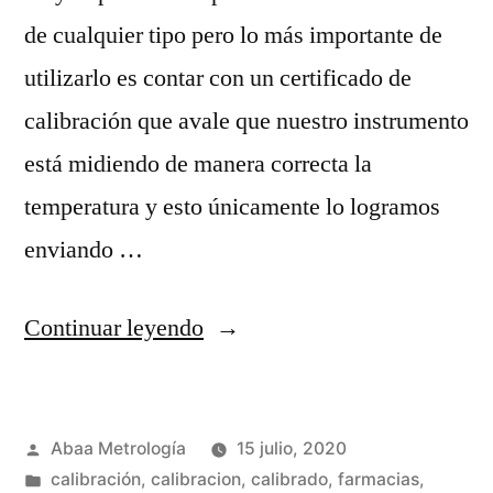
de cualquier tipo pero lo más importante de
utilizarlo es contar con un certificado de
calibración que avale que nuestro instrumento
está midiendo de manera correcta la
temperatura y esto únicamente lo logramos
enviando …
“¿Qué
Continuar leyendo
tipo
de
Publicado
Abaa Metrología
15 julio, 2020
termómetro
por
Publicada
calibración
,
calibracion
,
calibrado
,
farmacias
,