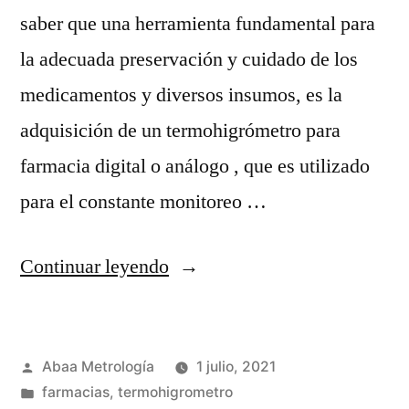
saber que una herramienta fundamental para
la adecuada preservación y cuidado de los
medicamentos y diversos insumos, es la
adquisición de un termohigrómetro para
farmacia digital o análogo , que es utilizado
para el constante monitoreo …
“¿Por
Continuar leyendo
qué
usar
Publicado
Abaa Metrología
1 julio, 2021
termohigrómetro
por
Publicada
farmacias
,
termohigrometro
para