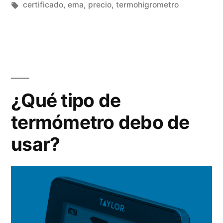
en
Etiquetas:
certificado
,
ema
,
precio
,
termohigrometro
farmacia?”
¿Qué tipo de
termómetro debo de
usar?