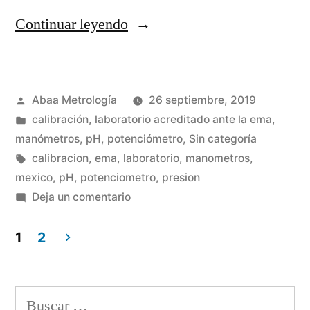
“Buenas
Continuar leyendo
prácticas
de
Publicado
Abaa Metrología
26 septiembre, 2019
laboratorio
por
Publicada
calibración
,
laboratorio acreditado ante la ema
,
en
en
manómetros
,
pH
,
potenciómetro
,
Sin categoría
la
Etiquetas:
calibracion
,
ema
,
laboratorio
,
manometros
,
mexico
,
pH
,
potenciometro
,
presion
industria
en
Deja un comentario
farmacéutica”
Buenas
prácticas
1
2
de
Paginación
laboratorio
de
en
Buscar: