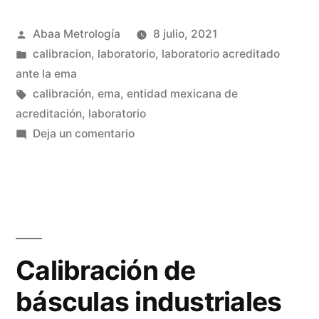
la
Publicado
Abaa Metrología
8 julio, 2021
ema
por
Publicada
calibracion
,
laboratorio
,
laboratorio acreditado
y
en
ante la ema
la
Etiquetas:
calibración
,
ema
,
entidad mexicana de
acreditación
,
laboratorio
importancia
en
Deja un comentario
en
¿Qué
es
calibración?”
la
ema
y
la
Calibración de
importancia
básculas industriales
en
calibración?