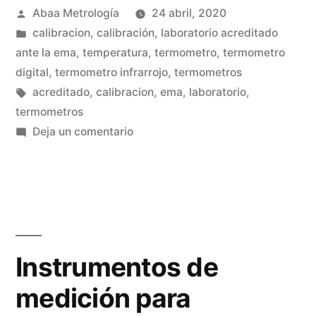
Publicado
Abaa Metrología
24 abril, 2020
para
por
Publicada
calibracion
,
calibración
,
laboratorio acreditado
la
en
ante la ema
,
temperatura
,
termometro
,
termometro
calibración
digital
,
termometro infrarrojo
,
termometros
Etiquetas:
acreditado
,
calibracion
,
ema
,
laboratorio
,
de
termometros
termómetros”
en
Deja un comentario
Factores
a
considerar
para
la
calibración
Instrumentos de
de
medición para
termómetros