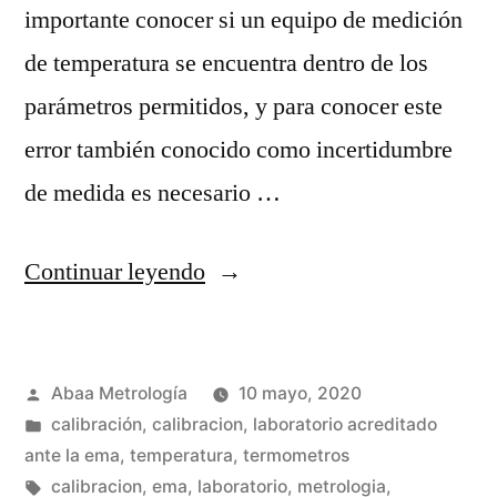
importante conocer si un equipo de medición
de temperatura se encuentra dentro de los
parámetros permitidos, y para conocer este
error también conocido como incertidumbre
de medida es necesario …
“¿Por
Continuar leyendo
qué
es
Publicado
Abaa Metrología
10 mayo, 2020
importante
por
Publicada
calibración
,
calibracion
,
laboratorio acreditado
la
en
ante la ema
,
temperatura
,
termometros
calibración
Etiquetas:
calibracion
,
ema
,
laboratorio
,
metrologia
,