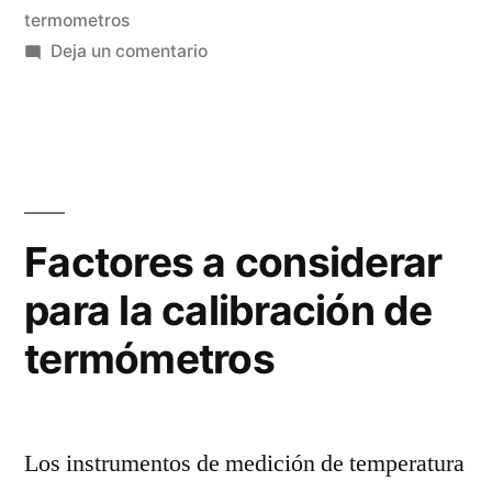
termometros
de
en
Deja un comentario
termómetros
¿Por
qué
en
es
su
importante
empresa?”
la
calibración
Factores a considerar
de
para la calibración de
termómetros
en
termómetros
su
empresa?
Los instrumentos de medición de temperatura