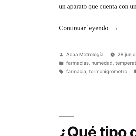
un aparato que cuenta con u
“¿Qué
Continuar leyendo
es
un
Publicado
Abaa Metrología
28 junio
termohigr
por
Publicada
farmacias
,
humedad
,
temperat
en
Etiquetas:
farmacia
,
termohigrometro
para
farmacia?
¿Qué tipo 