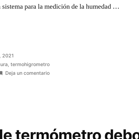
n sistema para la medición de la humedad …
, 2021
ómetro
ura
,
termohigrometro
en
Deja un comentario
¿Qué
”
es
un
termohigrómetro
para
farmacia?
de termómetro debo