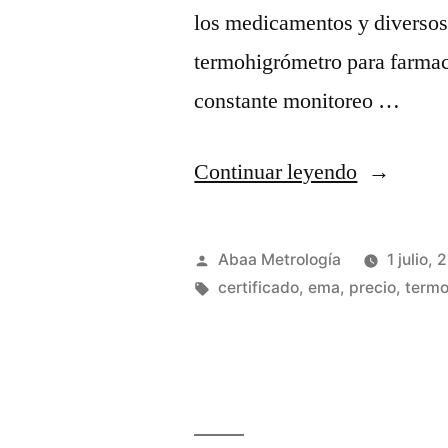
los medicamentos y diversos
termohigrómetro para farmacia
constante monitoreo …
“¿Por
Continuar leyendo
qué
usar
Publicado
Abaa Metrología
1 julio, 
termohigr
por
Etiquetas:
certificado
,
ema
,
precio
,
termo
para
farmacia?