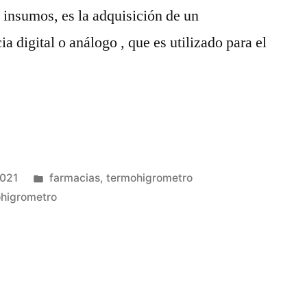
 insumos, es la adquisición de un
 digital o análogo , que es utilizado para el
Publicada
2021
farmacias
,
termohigrometro
ómetro
en
higrometro
”