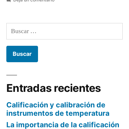
¿Qué
es
un
Buscar:
termohigrómetro
para
farmacia?
Entradas recientes
Calificación y calibración de
instrumentos de temperatura
La importancia de la calificación