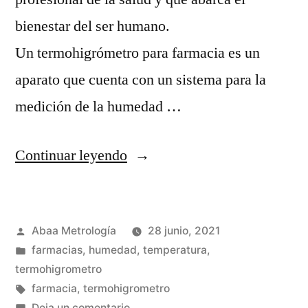
bienestar del ser humano.
Un termohigrómetro para farmacia es un
aparato que cuenta con un sistema para la
medición de la humedad …
“¿Qué
Continuar leyendo
es
un
Publicado
Abaa Metrología
28 junio, 2021
termohigrómetro
por
Publicada
farmacias
,
humedad
,
temperatura
,
para
en
termohigrometro
farmacia?”
Etiquetas:
farmacia
,
termohigrometro
en
Deja un comentario